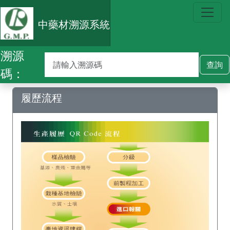
中藥材溯源系統
溯源
碼：
履歷流程