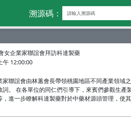
溯源碼：
會女企業家聯誼會拜訪科達製藥
上午 12:00:00
業家聯誼會由林蕙會長帶領桃園地區不同產業領域之
詞。 在各單位的同仁們引導下，來賓們參觀生產製程
等，進一步瞭解科達製藥對於中藥材源頭管理，使