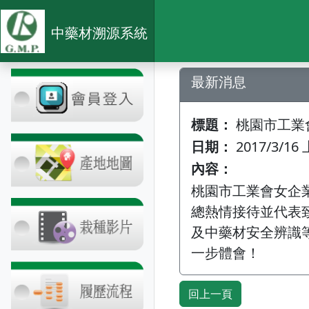
中藥材溯源系統
最新消息
標題：
桃園市工業
日期：
2017/3/16 
內容：
桃園市工業會女企
總熱情接待並代表致
及中藥材安全辨識
一步體會！
回上一頁