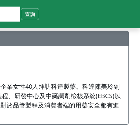
企業女性40人拜訪科達製藥。科達陳美玲副
、研發中心及中藥調劑檢核系統(EBCS)以
其對於品管製程及消費者端的用藥安全都有進