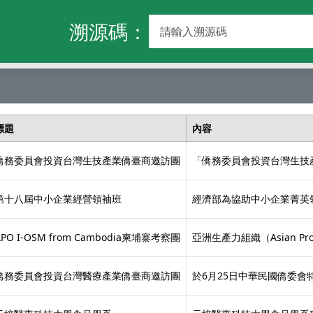
溯源碼：
標題
內容
僑務委員會投資台灣生技產業僑臺商邀訪團
「僑務委員會投資台灣生技產
第十八屆中小企業經營領袖班
經濟部為協助中小企業菁英領
APO I-OSM from Cambodia柬埔寨考察團
亞洲生產力組織（Asian Produc
僑務委員會投資台灣醫療產業僑臺商邀訪團
於6月25日中華民國僑委會特