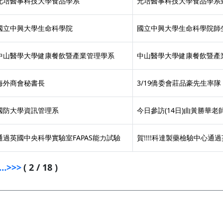
元培醫事科技大學食品學系
元培醫事科技大學食品學系致
國立中興大學生命科學院
國立中興大學生命科學院師生
中山醫學大學健康餐飲暨產業管理學系
中山醫學大學健康餐飲暨產業
海外商會秘書長
3/19僑委會莊品豪先生率隊
國防大學資訊管理系
今日參訪(14日)由黃勝華老
通過英國中央科學實驗室FAPAS能力試驗
賀!!!!科達製藥檢驗中心通過英
…
>
>>
( 2 / 18 )