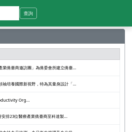
業僑臺商邀訪團」為僑委會所建立僑臺...
袖培養國際新視野，特為其量身設計「...
tivity Org...
安排23位醫療產業僑臺商至科達製...