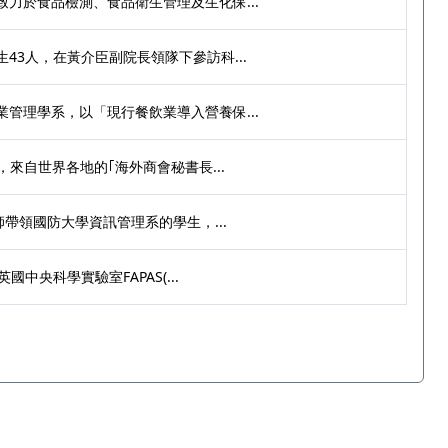
力於食品檢測、食品衛生管理及生化保...
43人，在黃介臣副院長領隊下參訪科...
管理學系，以「現行餐飲業導入營養保...
，來自世界各地的｢海外商會秘書長...
師帶領國防大學資訊管理系的學生，...
國中央科學實驗室FAPAS(...